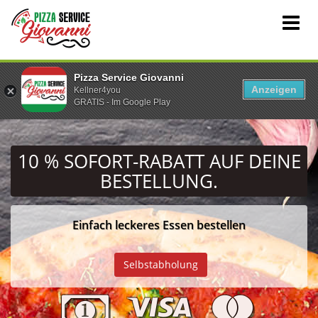
Pizza Service Giovanni
Anzeigen
Kellner4you
GRATIS - Im Google Play
10 % SOFORT-RABATT
AUF DEINE
BESTELLUNG.
Einfach leckeres Essen bestellen
PLZ
Selbstabholung
Eingeben