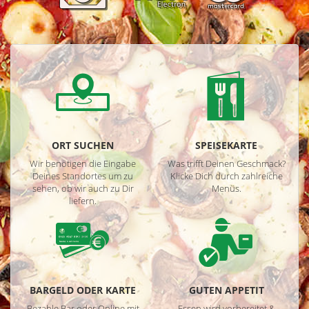
ORT SUCHEN
SPEISEKARTE
Wir benötigen die Eingabe
Was trifft Deinen Geschmack?
Deines Standortes um zu
Klicke Dich durch zahlreiche
sehen, ob wir auch zu Dir
Menüs.
liefern.
BARGELD ODER KARTE
GUTEN APPETIT
Bezahle Bar oder Online mit
Essen wird vorbereitet &